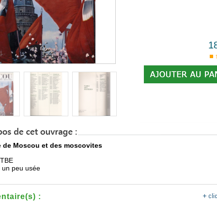
1
e de Moscou et des moscovites
n TBE
e un peu usée
taire(s) :