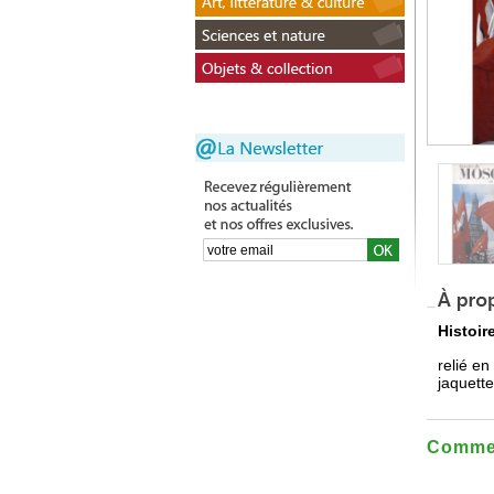
Histoir
relié e
jaquett
Commen