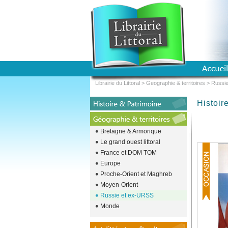
Librairie du Littoral
>
Geographie & territoires
>
Russi
Histoir
Bretagne & Armorique
Le grand ouest littoral
France et DOM TOM
Europe
Proche-Orient et Maghreb
Moyen-Orient
Russie et ex-URSS
Monde