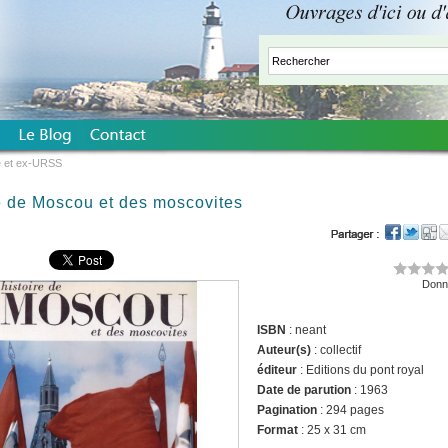
e et ex-URSS
e de Moscou et des moscovites
Donne
ISBN
: neant
Auteur(s)
: collectif
éditeur
: Editions du pont royal
Date de parution
: 1963
Pagination
: 294 pages
Format
: 25 x 31 cm