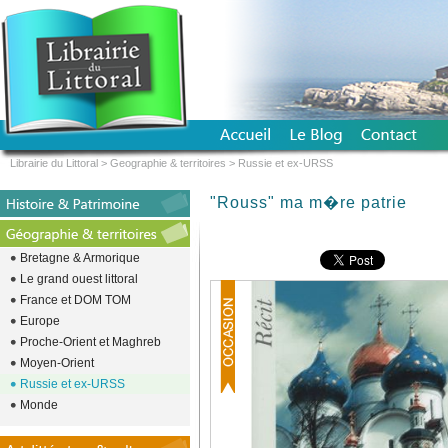
Librairie du Littoral
>
Geographie & territoires
>
Russie et ex-URSS
"Rouss" ma m�re patrie
Bretagne & Armorique
Le grand ouest littoral
France et DOM TOM
Europe
Proche-Orient et Maghreb
Moyen-Orient
Russie et ex-URSS
Monde