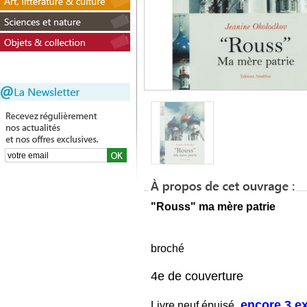
"Rouss" ma mère patrie
broché
4e de couverture
encore 3 e
Livre neuf épuisé,