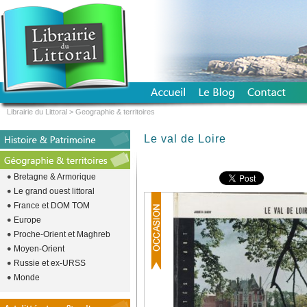
Librairie du Littoral
>
Geographie & territoires
Le val de Loire
Bretagne & Armorique
Le grand ouest littoral
France et DOM TOM
Europe
Proche-Orient et Maghreb
Moyen-Orient
Russie et ex-URSS
Monde