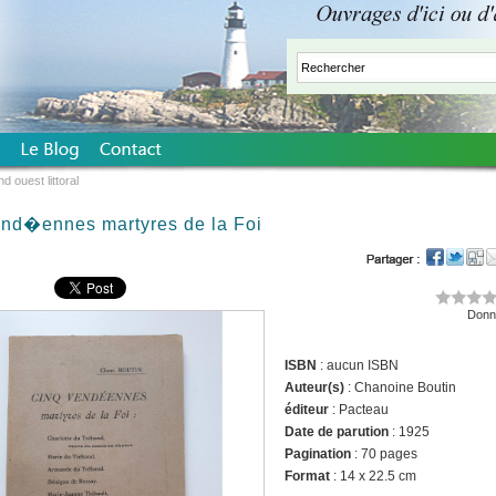
d ouest littoral
end�ennes martyres de la Foi
Donne
ISBN
: aucun ISBN
Auteur(s)
: Chanoine Boutin
éditeur
: Pacteau
Date de parution
: 1925
Pagination
: 70 pages
Format
: 14 x 22.5 cm