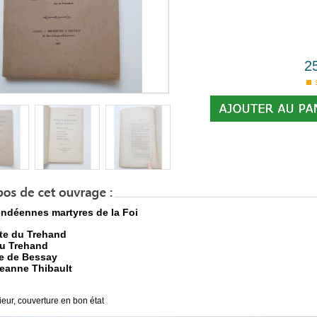
2
ndéennes martyres de la Foi
te du Trehand
du Trehand
e de Bessay
eanne Thibault
ieur, couverture en bon état