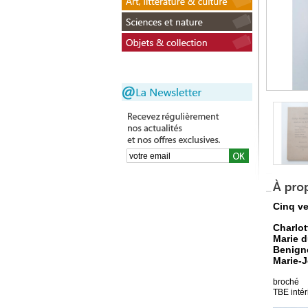
Cinq ve
Charlot
Marie 
Benign
Marie-J
broché
TBE intér