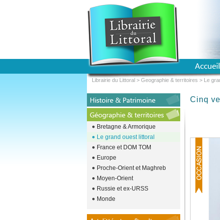
Librairie du Littoral
>
Geographie & territoires
>
Le gran
Cinq v
Bretagne & Armorique
Le grand ouest littoral
France et DOM TOM
Europe
Proche-Orient et Maghreb
Moyen-Orient
Russie et ex-URSS
Monde