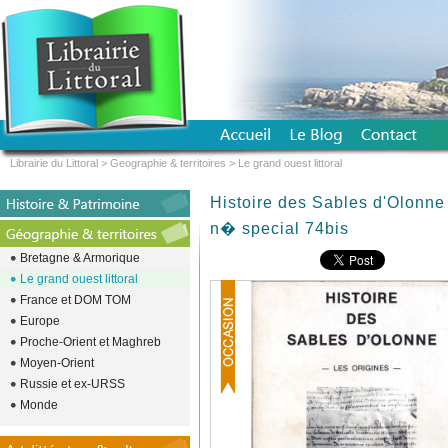
Librairie du Littoral
>
Geographie & territoires
>
Le grand ouest littoral
Histoire des Sables d'Olonne 
n� special 74bis
Bretagne & Armorique
Le grand ouest littoral
France et DOM TOM
Europe
Proche-Orient et Maghreb
Moyen-Orient
Russie et ex-URSS
Monde