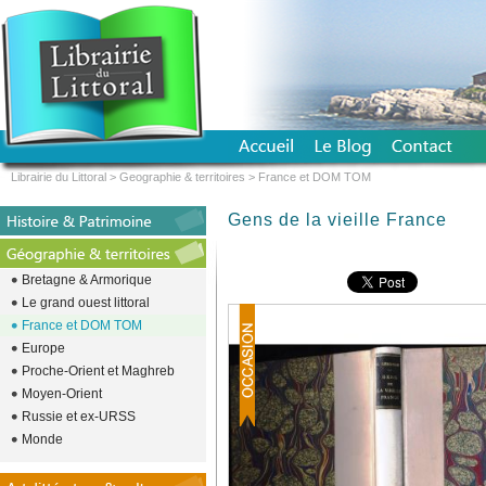
Librairie du Littoral
>
Geographie & territoires
>
France et DOM TOM
Gens de la vieille France
Bretagne & Armorique
Le grand ouest littoral
France et DOM TOM
Europe
Proche-Orient et Maghreb
Moyen-Orient
Russie et ex-URSS
Monde