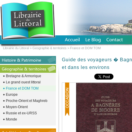
Librairie du Littoral
>
Geographie & territoires
>
France et DOM TOM
Guide des voyageurs � Bagn
et dans les environs
Bretagne & Armorique
Le grand ouest littoral
France et DOM TOM
Europe
Proche-Orient et Maghreb
Moyen-Orient
Russie et ex-URSS
Monde