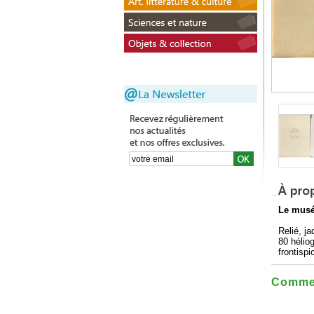
Le musé
Relié, j
80 hélio
frontispi
Commen