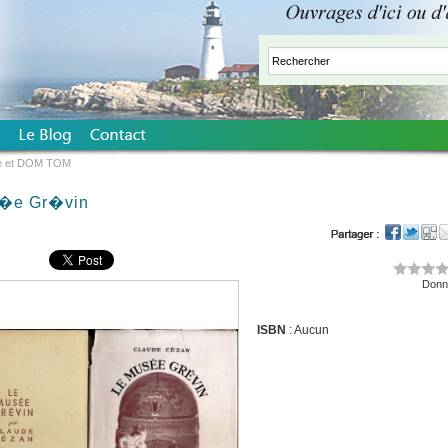
e et DOM TOM
�e Gr�vin
Donne
ISBN
: Aucun