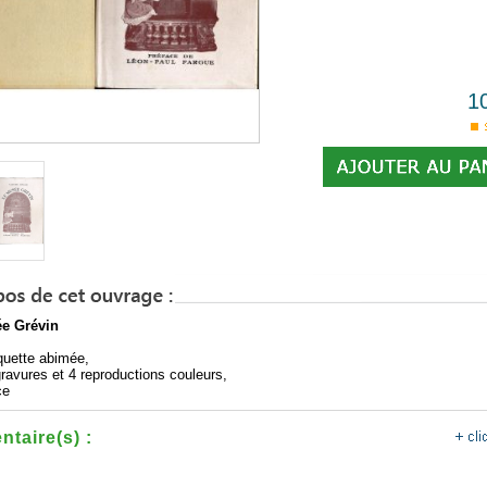
1
e Grévin
aquette abimée,
gravures et 4 reproductions couleurs,
ce
taire(s) :