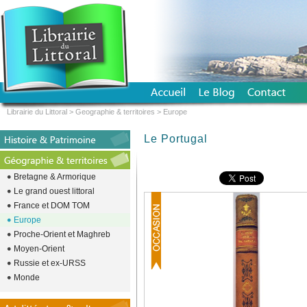
Librairie du Littoral
>
Geographie & territoires
>
Europe
Le Portugal
Bretagne & Armorique
Le grand ouest littoral
France et DOM TOM
Europe
Proche-Orient et Maghreb
Moyen-Orient
Russie et ex-URSS
Monde