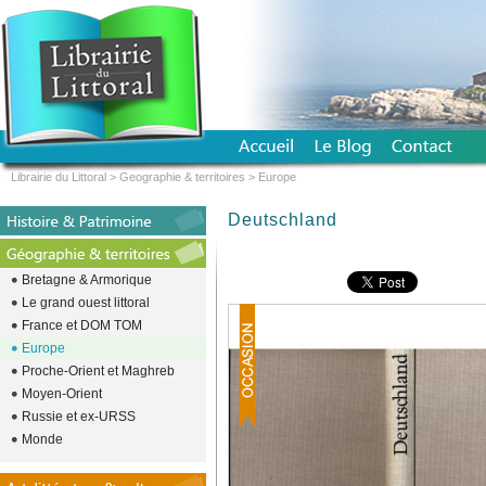
Librairie du Littoral
>
Geographie & territoires
>
Europe
Deutschland
Bretagne & Armorique
Le grand ouest littoral
France et DOM TOM
Europe
Proche-Orient et Maghreb
Moyen-Orient
Russie et ex-URSS
Monde