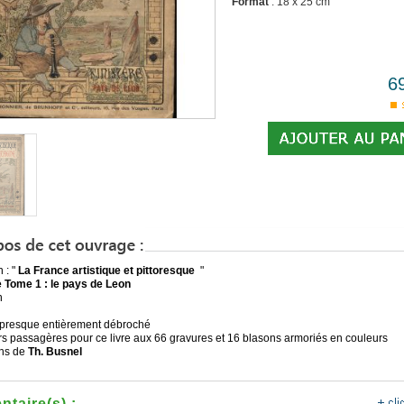
Format
: 18 x 25 cm
6
 : "
La France artistique et pittoresque
"
 Tome 1 : le pays de Leon
n
presque entièrement débroché
 passagères pour ce livre aux 66 gravures et 16 blasons armoriés en couleurs
ions de
Th. Busnel
taire(s) :