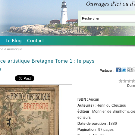
ne & Armorique
ce artistique Bretagne Tome 1 : le pays
n
Donne
ISBN
: Aucun
Auteur(s)
: Henri du Cleuziou
éditeur
: Monnier, de Brunhoff & cie
editeurs
Date de parution
: 1886
Pagination
: 97 pages