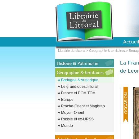
Librairie du Littoral
>
Geographie & territoires
>
Bretag
La Fran
de Leo
Bretagne & Armorique
Le grand ouest littoral
France et DOM TOM
Europe
Proche-Orient et Maghreb
Moyen-Orient
Russie et ex-URSS
Monde