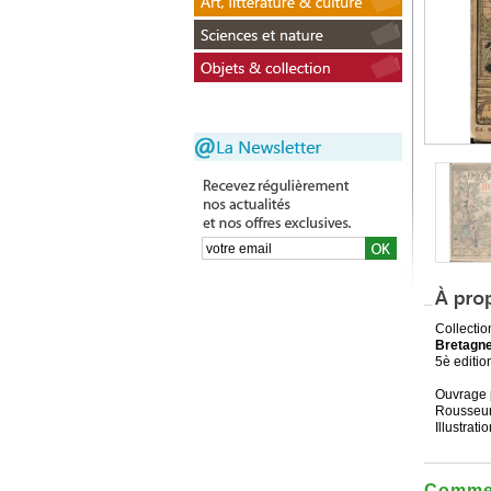
Collection
Bretagne
5è editio
Ouvrage 
Rousseurs
Illustrat
Commen