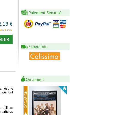
2,18 €
s, est le
s qui ont
 milliers
 articles