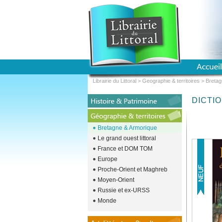
Librairie du Littoral
>
Geographie & territoires
>
Bretag
DICTI
Bretagne & Armorique
Le grand ouest littoral
France et DOM TOM
Europe
Proche-Orient et Maghreb
Moyen-Orient
Russie et ex-URSS
Monde