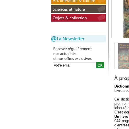
Dictionn
Livre sou
Ce dicti
premier 
labouré 
C’est do
Un livr
944 page
d’entrée