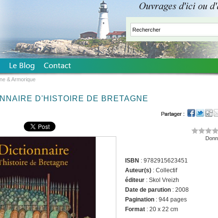
ne & Armorique
ONNAIRE D'HISTOIRE DE BRETAGNE
Donne
ISBN
: 9782915623451
Auteur(s)
: Collectif
éditeur
: Skol Vreizh
Date de parution
: 2008
Pagination
: 944 pages
Format
: 20 x 22 cm