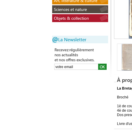
La Bretag
Broché
1è de co
4è de co
Dos pres
Livre d'u