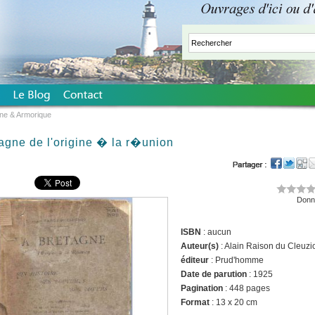
ne & Armorique
agne de l'origine � la r�union
Donne
ISBN
: aucun
Auteur(s)
: Alain Raison du Cleuzi
éditeur
: Prud'homme
Date de parution
: 1925
Pagination
: 448 pages
Format
: 13 x 20 cm