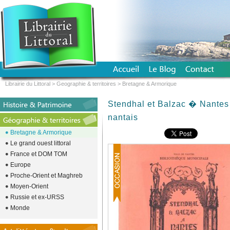
Librairie du Littoral
>
Geographie & territoires
>
Bretagne & Armorique
Stendhal et Balzac � Nantes
nantais
Bretagne & Armorique
Le grand ouest littoral
France et DOM TOM
Europe
Proche-Orient et Maghreb
Moyen-Orient
Russie et ex-URSS
Monde