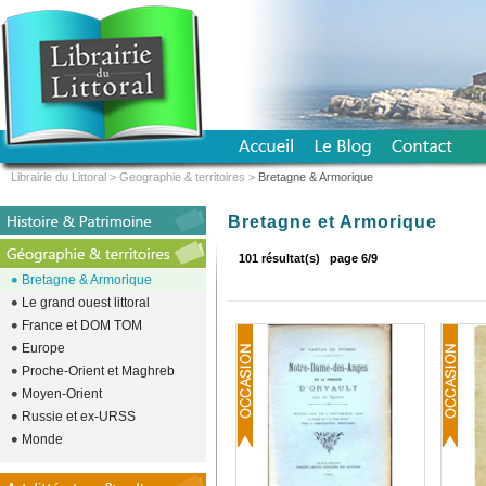
Librairie du Littoral
>
Geographie & territoires
>
Bretagne & Armorique
Bretagne et Armorique
101 résultat(s)
page 6/9
Bretagne & Armorique
Le grand ouest littoral
France et DOM TOM
Europe
Proche-Orient et Maghreb
Moyen-Orient
Russie et ex-URSS
Monde