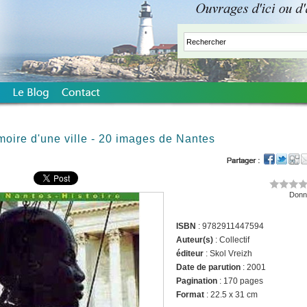
ire d'une ville - 20 images de Nantes
Donne
ISBN
: 9782911447594
Auteur(s)
: Collectif
éditeur
: Skol Vreizh
Date de parution
: 2001
Pagination
: 170 pages
Format
: 22.5 x 31 cm