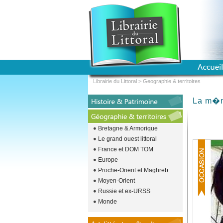
Librairie du Littoral
>
Geographie & territoires
La m�mo
Bretagne & Armorique
Le grand ouest littoral
France et DOM TOM
Europe
Proche-Orient et Maghreb
Moyen-Orient
Russie et ex-URSS
Monde