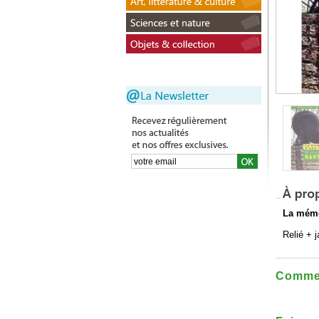
La mémo
Relié + 
Commen