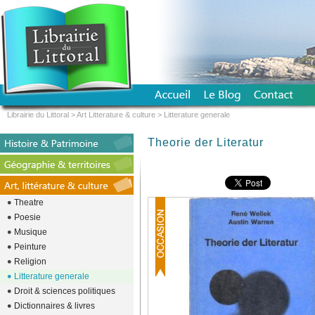
Librairie du Littoral
>
Art Litterature & culture
>
Litterature generale
Theorie der Literatur
Theatre
Poesie
Musique
Peinture
Religion
Litterature generale
Droit & sciences politiques
Dictionnaires & livres