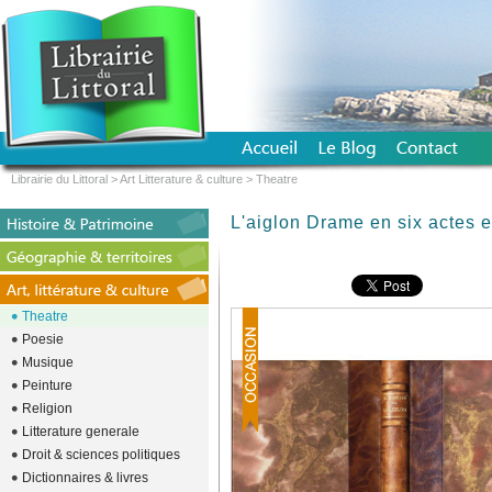
Librairie du Littoral
>
Art Litterature & culture
>
Theatre
L'aiglon Drame en six actes e
Theatre
Poesie
Musique
Peinture
Religion
Litterature generale
Droit & sciences politiques
Dictionnaires & livres