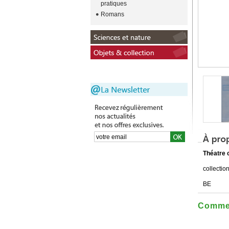
pratiques
Romans
Théatre 
collectio
BE
Commen