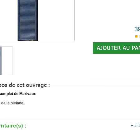
3
complet de Marivaux
n de la pleiade
taire(s) :