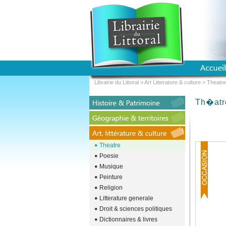
Librairie du Littoral
>
Art Litterature & culture
>
Theatre
Th�atr
Theatre
Poesie
Musique
Peinture
Religion
Litterature generale
Droit & sciences politiques
Dictionnaires & livres