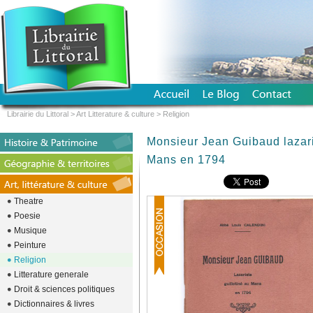
Librairie du Littoral
>
Art Litterature & culture
>
Religion
Monsieur Jean Guibaud lazari
Mans en 1794
Theatre
Poesie
Musique
Peinture
Religion
Litterature generale
Droit & sciences politiques
Dictionnaires & livres