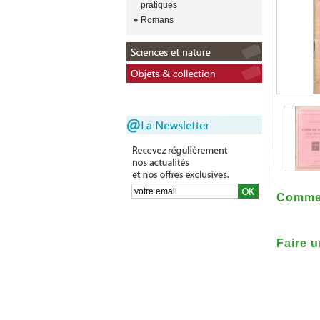
pratiques
Romans
Commen
Faire u
r�voca