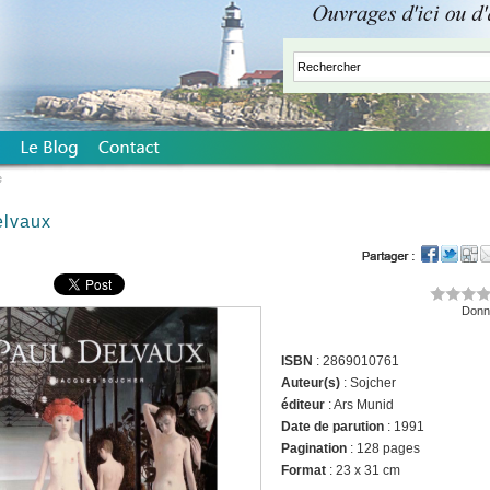
e
elvaux
Donne
ISBN
: 2869010761
Auteur(s)
: Sojcher
éditeur
: Ars Munid
Date de parution
: 1991
Pagination
: 128 pages
Format
: 23 x 31 cm