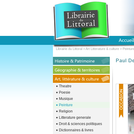
Librairie du Littoral
>
Art Litterature & culture
>
Peintur
Paul D
Theatre
Poesie
Musique
Peinture
Religion
Litterature generale
Droit & sciences politiques
Dictionnaires & livres