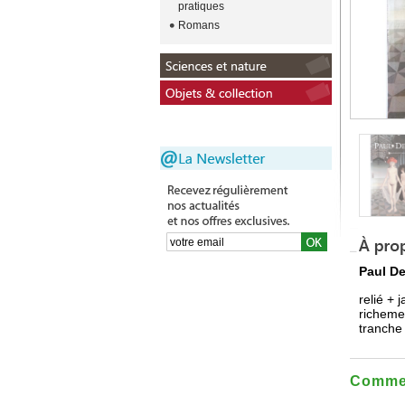
pratiques
Romans
Paul D
relié + 
richemen
tranche
Commen