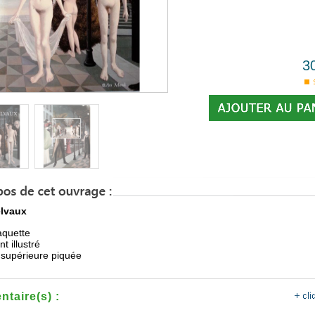
3
elvaux
jaquette
t illustré
 supérieure piquée
taire(s) :