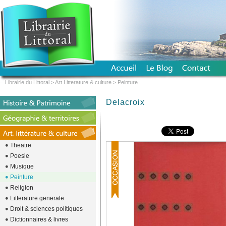
Librairie du Littoral
>
Art Litterature & culture
>
Peinture
Delacroix
Theatre
Poesie
Musique
Peinture
Religion
Litterature generale
Droit & sciences politiques
Dictionnaires & livres