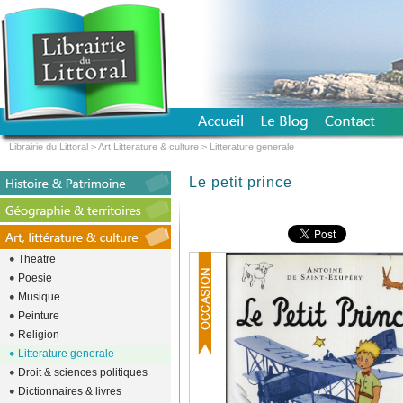
Librairie du Littoral
>
Art Litterature & culture
>
Litterature generale
Le petit prince
Theatre
Poesie
Musique
Peinture
Religion
Litterature generale
Droit & sciences politiques
Dictionnaires & livres