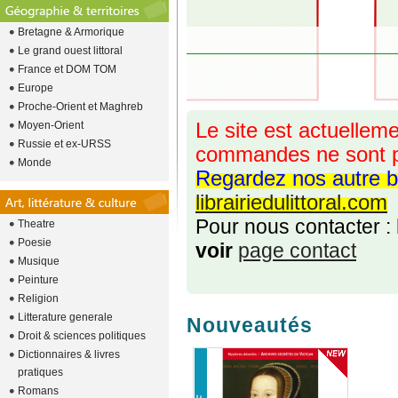
Bretagne & Armorique
Le grand ouest littoral
France et DOM TOM
Europe
Proche-Orient et Maghreb
Moyen-Orient
Le site est actuelleme
Russie et ex-URSS
commandes ne sont p
Monde
Regardez nos autre b
librairiedulittoral.com
Pour nous contacter :
Theatre
Poesie
voir
page contact
Musique
Peinture
Religion
Litterature generale
Nouveautés
Droit & sciences politiques
Dictionnaires & livres
pratiques
Romans