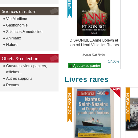
Vie Maritime
Gastronomie
Sciences & medecine
Animaux
DISPONIBLE Anne Boleyn et
Nature
son roi Henri VIII et les Tudors
Mario Dal Bello
17.06 €
Gravures, vieux papiers,
affiches...
Livres rares
Autres supports
Revues