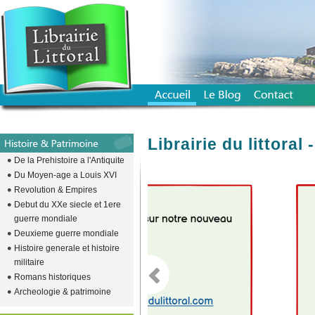
Librairie du littora
De la Prehistoire a l'Antiquite
Du Moyen-age a Louis XVI
Revolution & Empires
emplacement vide pour descendre l
Debut du XXe siecle et 1ere
guerre mondiale
Deuxieme guerre mondiale
Histoire generale et histoire
militaire
Romans historiques
Archeologie & patrimoine