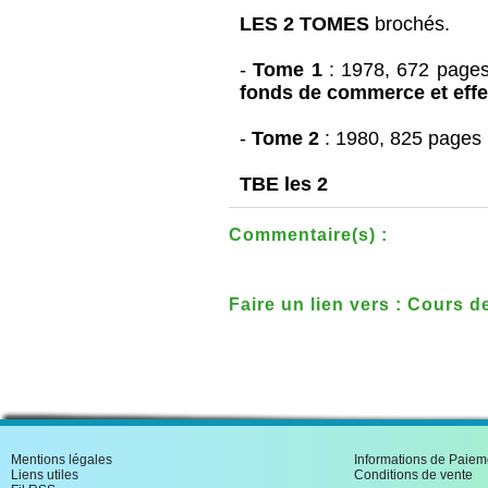
LES 2 TOMES
brochés.
-
Tome 1
: 1978, 672 page
fonds de commerce et eff
-
Tome 2
: 1980, 825 pages
TBE les 2
Commentaire(s) :
Faire un lien vers : Cours d
tomes Travaux Dirig�s et s
Mentions légales
Informations de Paiem
Liens utiles
Conditions de vente