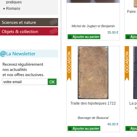
pratiques
Romans
Faire 
Michel de Juglart et Benjamin
Ippolito
35.00 €
Traite des hipoteques 1722
La p
s
Basnage de Beauval
40.00 €