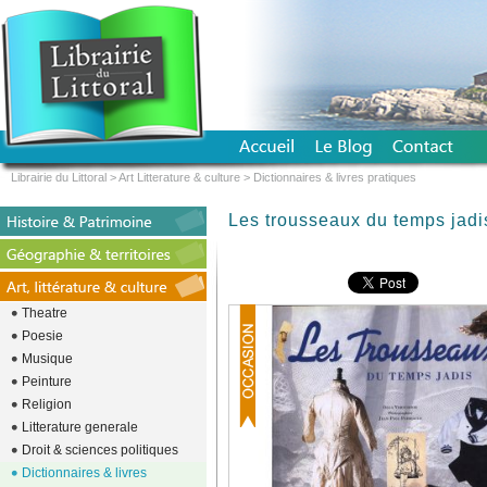
Librairie du Littoral
>
Art Litterature & culture
>
Dictionnaires & livres pratiques
Les trousseaux du temps jadi
Theatre
Poesie
Musique
Peinture
Religion
Litterature generale
Droit & sciences politiques
Dictionnaires & livres