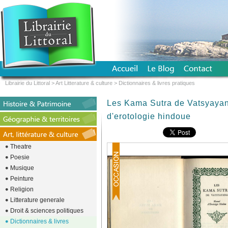
Librairie du Littoral
>
Art Litterature & culture
>
Dictionnaires & livres pratiques
Les Kama Sutra de Vatsyaya
d'erotologie hindoue
Theatre
Poesie
Musique
Peinture
Religion
Litterature generale
Droit & sciences politiques
Dictionnaires & livres