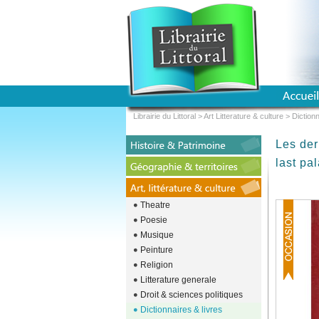
Librairie du Littoral
>
Art Litterature & culture
>
Dictionn
Les der
last pa
Theatre
Poesie
Musique
Peinture
Religion
Litterature generale
Droit & sciences politiques
Dictionnaires & livres