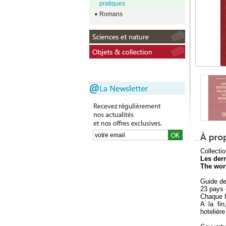
pratiques
Romans
Collectio
Les der
The worl
Guide de
23 pays 
Chaque hô
A la fin
hotelière