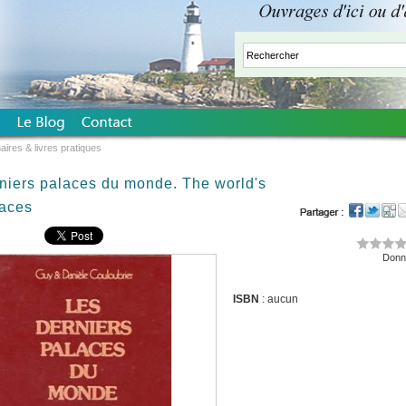
aires & livres pratiques
niers palaces du monde. The world's
laces
Donne
ISBN
: aucun