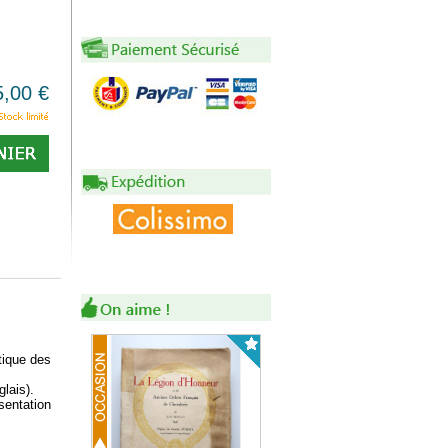
5,00 €
tique des
glais).
sentation