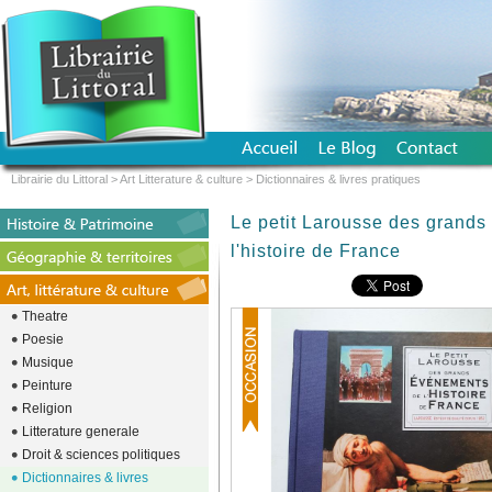
Librairie du Littoral
>
Art Litterature & culture
>
Dictionnaires & livres pratiques
Le petit Larousse des gran
l'histoire de France
Theatre
Poesie
Musique
Peinture
Religion
Litterature generale
Droit & sciences politiques
Dictionnaires & livres