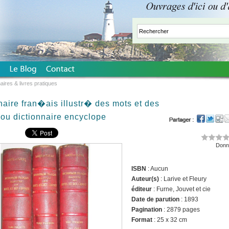
aires & livres pratiques
naire fran�ais illustr� des mots et des
ou dictionnaire encyclope
Donne
ISBN
: Aucun
Auteur(s)
: Larive et Fleury
éditeur
: Furne, Jouvet et cie
Date de parution
: 1893
Pagination
: 2879 pages
Format
: 25 x 32 cm