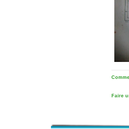
Commen
Faire u
des mo