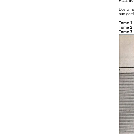
Plats fro
Dos à ne
aux gard
Tome 1 :
Tome 2 :
Tome 3 :