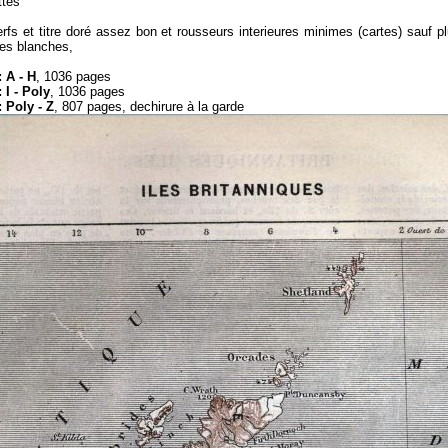
ttés
rfs et titre doré assez bon et rousseurs interieures minimes (cartes) sauf pl
es blanches,
 A - H
,
1036 pages
 I - Poly
, 1036 pages
 Poly - Z
, 807 pages, dechirure à la garde