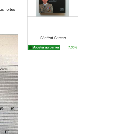
us fortes
Général Gomart
7.30 €