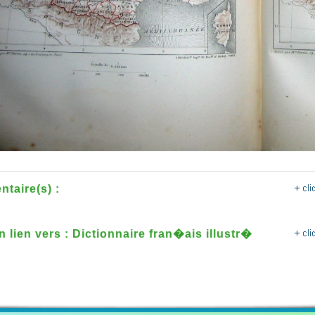
taire(s) :
n lien vers : Dictionnaire fran�ais illustr�
ts et des choses ou dictionnaire encyclope