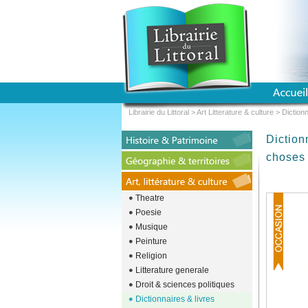
Librairie du Littoral
>
Art Litterature & culture
>
Dictionn
Diction
choses 
Theatre
Poesie
Musique
Peinture
Religion
Litterature generale
Droit & sciences politiques
Dictionnaires & livres