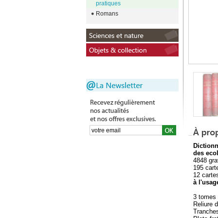
pratiques
Romans
Diction
des ecol
4848 gra
195 cart
12 carte
à l'usag
3 tomes 
Reliure 
Tranches