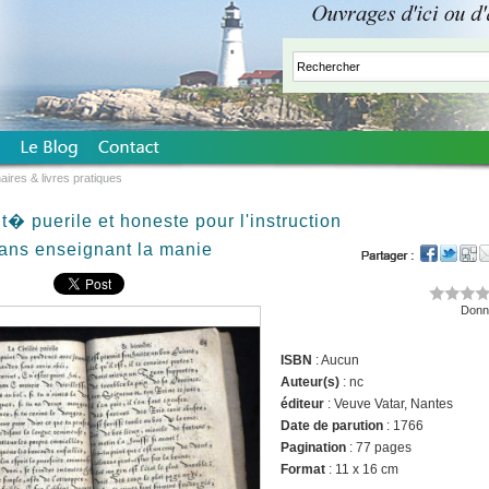
aires & livres pratiques
lit� puerile et honeste pour l'instruction
ans enseignant la manie
Donne
ISBN
: Aucun
Auteur(s)
: nc
éditeur
: Veuve Vatar, Nantes
Date de parution
: 1766
Pagination
: 77 pages
Format
: 11 x 16 cm