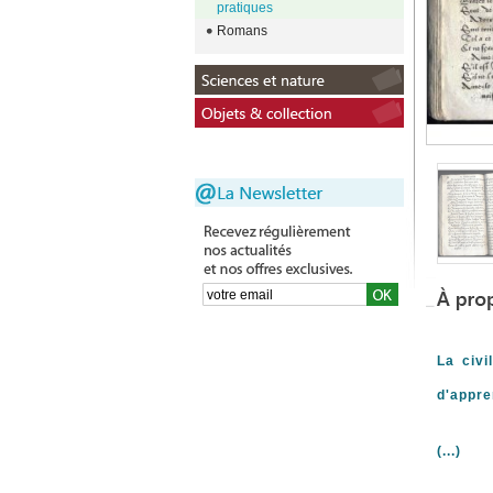
pratiques
Romans
La civi
d'appre
(...)