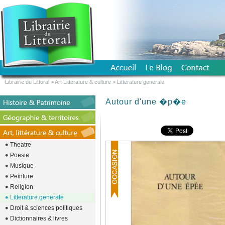
Librairie du Littoral
>
Art Litterature & culture
>
Litterature generale
Autour d'une �p�e
Theatre
Poesie
Musique
Peinture
Religion
Litterature generale
Droit & sciences politiques
Dictionnaires & livres