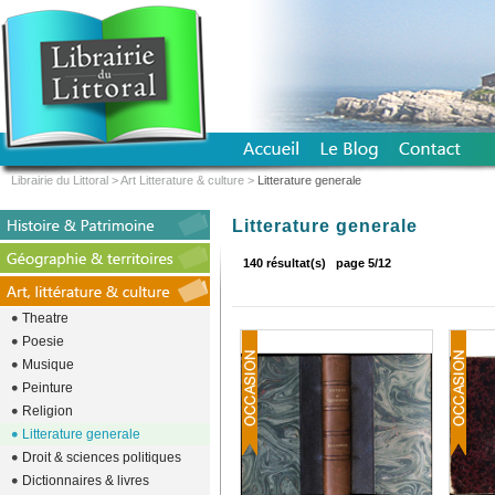
Librairie du Littoral
>
Art Litterature & culture
>
Litterature generale
Litterature generale
140 résultat(s)
page 5/12
Theatre
Poesie
Musique
Peinture
Religion
Litterature generale
Droit & sciences politiques
Dictionnaires & livres