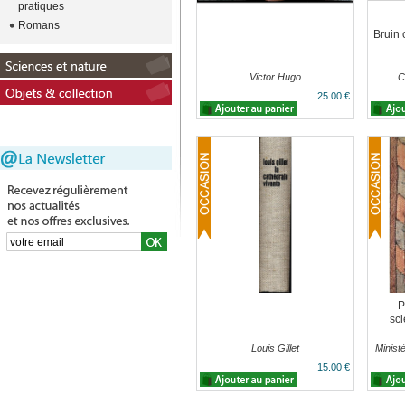
pratiques
Romans
Bruin 
Victor Hugo
C
25.00 €
P
sci
Louis Gillet
Ministè
15.00 €