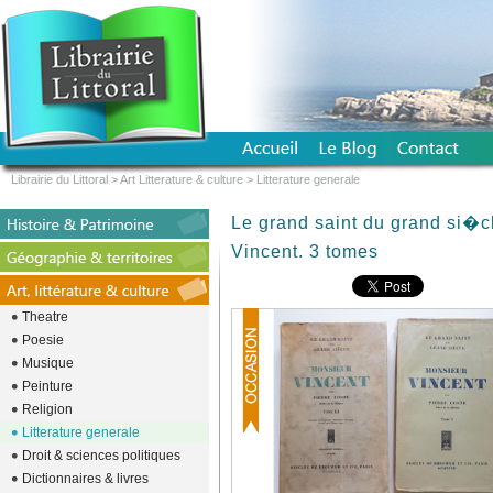
Librairie du Littoral
>
Art Litterature & culture
>
Litterature generale
Le grand saint du grand si�c
Vincent. 3 tomes
Theatre
Poesie
Musique
Peinture
Religion
Litterature generale
Droit & sciences politiques
Dictionnaires & livres