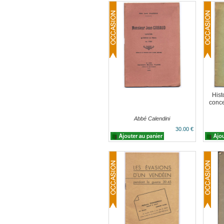
Hist
conce
Abbé Calendini
30.00 €