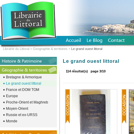
Librairie du Littoral
>
Geographie & territoires
>
Le grand ouest littoral
Le grand ouest littoral
114 résultat(s)
page 3/10
Bretagne & Armorique
Le grand ouest littoral
France et DOM TOM
Europe
Proche-Orient et Maghreb
Moyen-Orient
Russie et ex-URSS
Monde