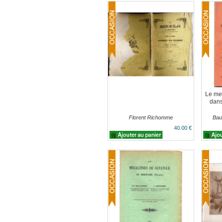
Le men
dans
Florent Richomme
Bau
40.00 €