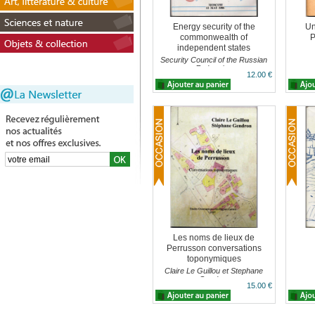
Energy security of the
Un
commonwealth of
P
independent states
Security Council of the Russian
Federation
12.00 €
Les noms de lieux de
Perrusson conversations
toponymiques
Claire Le Guillou et Stephane
Gendron
15.00 €