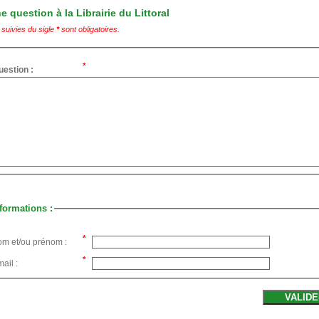
 question à la Librairie du Littoral
suivies du sigle
*
sont obligatoires.
uestion :
formations :
om et/ou prénom :
ail :