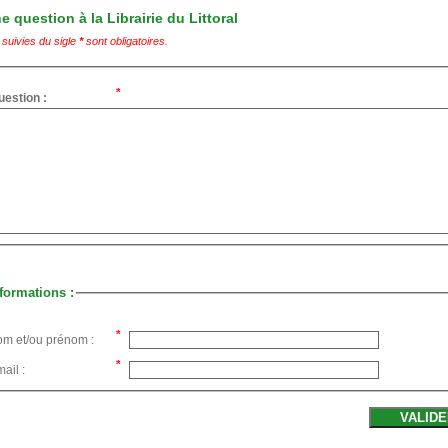
 question à la Librairie du Littoral
suivies du sigle
*
sont obligatoires.
uestion :
formations :
om et/ou prénom :
ail :