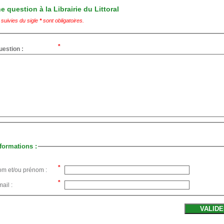
 question à la Librairie du Littoral
suivies du sigle
*
sont obligatoires.
uestion :
formations :
om et/ou prénom :
ail :