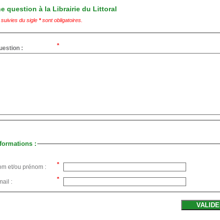
 question à la Librairie du Littoral
suivies du sigle
*
sont obligatoires.
uestion :
formations :
om et/ou prénom :
ail :