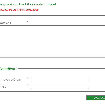
 question à la Librairie du Littoral
suivies du sigle
*
sont obligatoires.
uestion :
formations :
om et/ou prénom :
ail :