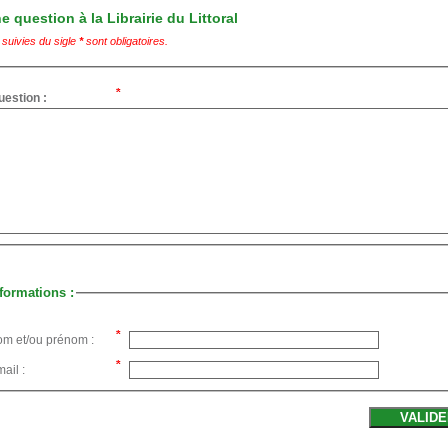
 question à la Librairie du Littoral
suivies du sigle
*
sont obligatoires.
uestion :
formations :
om et/ou prénom :
ail :