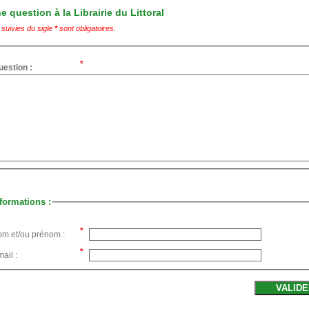
 question à la Librairie du Littoral
suivies du sigle
*
sont obligatoires.
uestion :
formations :
om et/ou prénom :
ail :