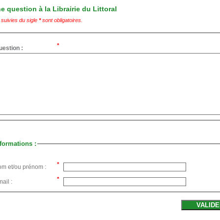
 question à la Librairie du Littoral
suivies du sigle
*
sont obligatoires.
uestion :
formations :
om et/ou prénom :
ail :