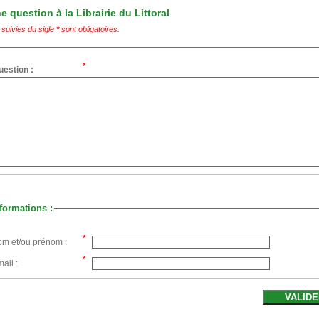
 question à la Librairie du Littoral
suivies du sigle
*
sont obligatoires.
uestion :
formations :
om et/ou prénom :
ail :