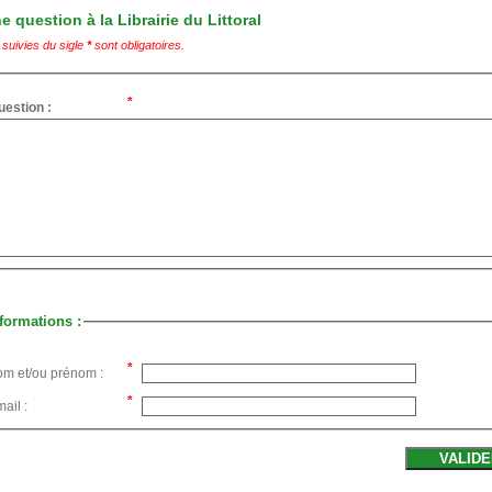
 question à la Librairie du Littoral
suivies du sigle
*
sont obligatoires.
uestion :
formations :
om et/ou prénom :
ail :