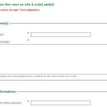
n lien vers ce site à un(e) ami(e)
suivies du sigle
*
sont obligatoires.
ami(e) :
il :
essage :
Votre message sera automatiquement complété du lien vers la fiche de ce site.
formations :
om et/ou prénom :