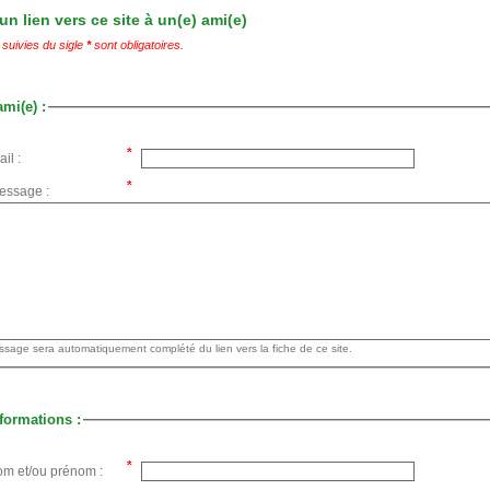
n lien vers ce site à un(e) ami(e)
suivies du sigle
*
sont obligatoires.
ami(e) :
il :
essage :
Votre message sera automatiquement complété du lien vers la fiche de ce site.
formations :
om et/ou prénom :